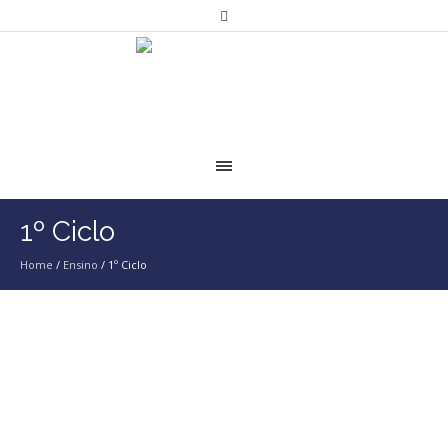
1º Ciclo
Home
/
Ensino
/
1º Ciclo