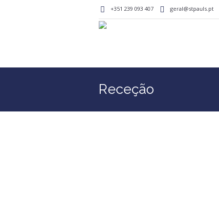
+351 239 093 407
geral@stpauls.pt
Receção