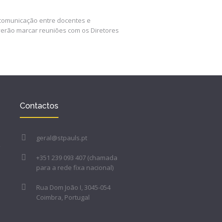
 comunicação entre docentes e
erão marcar reuniões com os Diretores
Contactos
geral@stpauls.pt
+351 239 093 407 (chamada
para a rede fixa nacional)
Rua Dom João I, 3045-054
Coimbra, Portugal