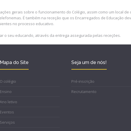
mações gerais sobre o funcionamento do Colégio, assim como um local de
elefonemas. É também na receção que os Encarregados de Educação dev
nientes no processo educativo.
ar o seu educando, através da entrega assegurada pelas receções.
Mapa do Site
Seja um de nós!
O colégio
Pré-inscrição
Ensino
Recrutamento
Ano letivo
Eventos
Serviços